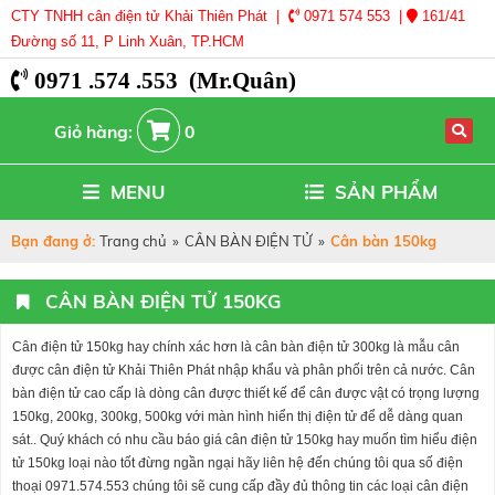
CTY TNHH cân điện tử Khải Thiên Phát |
0971 574 553 |
161/41
Đường số 11, P Linh Xuân, TP.HCM
0971 .574 .553 (Mr.Quân)
Giỏ hàng:
0
MENU
SẢN PHẨM
Bạn đang ở:
Trang chủ
»
CÂN BÀN ĐIỆN TỬ
»
Cân bàn 150kg
CÂN BÀN ĐIỆN TỬ 150KG
Cân điện tử 150kg hay chính xác hơn là cân bàn điện tử 300kg là mẫu cân
được cân điện tử Khải Thiên Phát nhập khẩu và phân phối trên cả nước. Cân
bàn điện tử cao cấp là dòng cân được thiết kế để cân được vật có trọng lượng
150kg, 200kg, 300kg, 500kg với màn hình hiển thị điện tử để dễ dàng quan
sát.. Quý khách có nhu cầu báo giá cân điện tử 150kg hay muốn tìm hiểu điện
tử 150kg loại nào tốt đừng ngần ngại hãy liên hệ đến chúng tôi qua số điện
thoại 0971.574.553 chúng tôi sẽ cung cấp đầy đủ thông tin các loại cân điện