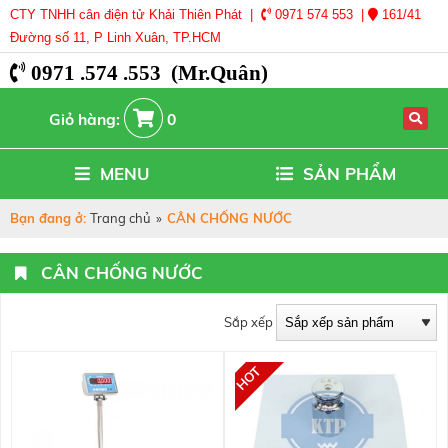
CTY TNHH cân điện tử Khải Thiên Phát |
0971 574 553 |
161/41
Đường số 11, P Linh Xuân, TP.HCM
0971 .574 .553 (Mr.Quân)
Giỏ hàng:
0
MENU
SẢN PHẨM
Bạn đang ở:
Trang chủ
»
CÂN CHỐNG NƯỚC
CÂN CHỐNG NƯỚC
Sắp xếp