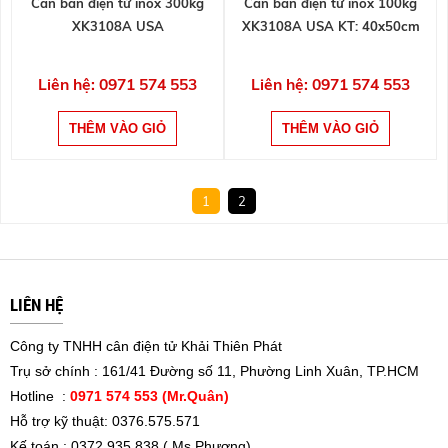
Cân bàn điện tử inox 300kg
Cân bàn điện tử inox 100kg
XK3108A USA
XK3108A USA KT: 40x50cm
Liên hệ: 0971 574 553
Liên hệ: 0971 574 553
1
2
LIÊN HỆ
Công ty TNHH cân điện tử Khải Thiên Phát
Trụ sở chính : 161/41 Đường số 11, Phường Linh Xuân, TP.HCM
Hotline :
0971 574 553 (Mr.Quân)
Hỗ trợ kỹ thuật: 0376.575.571
Kế toán : 0372.935.838 ( Ms.Phượng)