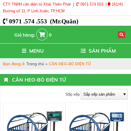
CTY TNHH cân điện tử Khải Thiên Phát |
0971 574 553 |
161/41
Đường số 11, P Linh Xuân, TP.HCM
0971 .574 .553 (Mr.Quân)
Giỏ hàng:
0
MENU
SẢN PHẨM
Bạn đang ở:
Trang chủ
»
CÂN HEO-BÒ ĐIỆN TỬ
CÂN HEO-BÒ ĐIỆN TỬ
Sắp xếp