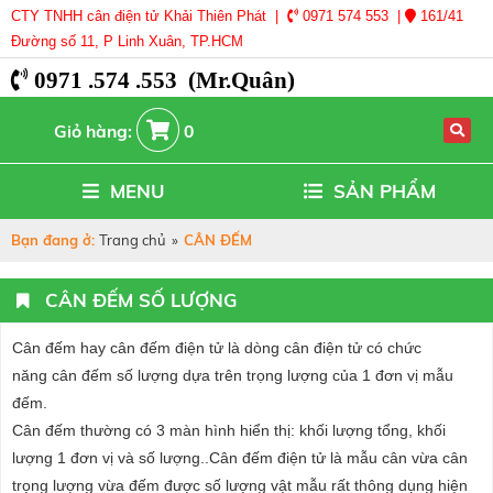
CTY TNHH cân điện tử Khải Thiên Phát |
0971 574 553 |
161/41
Đường số 11, P Linh Xuân, TP.HCM
0971 .574 .553 (Mr.Quân)
Giỏ hàng:
0
MENU
SẢN PHẨM
Bạn đang ở:
Trang chủ
»
CÂN ĐẾM
CÂN ĐẾM SỐ LƯỢNG
Cân đếm
hay
cân đếm điện tử
là dòng cân điện tử có chức
năng
cân đếm số lượng
dựa trên trọng lượng của 1 đơn vị mẫu
đếm.
Cân đếm thường có 3 màn hình hiển thị: khối lượng tổng, khối
lượng 1 đơn vị và số lượng..Cân đếm điện tử là mẫu cân vừa cân
trọng lượng vừa đếm được số lượng vật mẫu rất thông dụng hiện