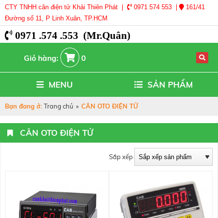
CTY TNHH cân điện tử Khải Thiên Phát |
0971 574 553 |
161/41
Đường số 11, P Linh Xuân, TP.HCM
0971 .574 .553 (Mr.Quân)
Giỏ hàng:
0
MENU
SẢN PHẨM
Bạn đang ở:
Trang chủ
»
CÂN OTO ĐIỆN TỬ
CÂN OTO ĐIỆN TỬ
Sắp xếp