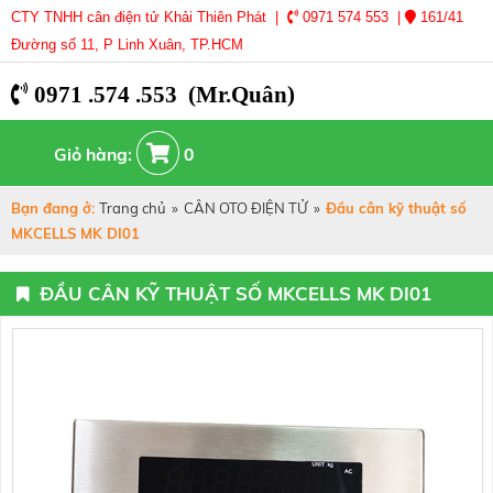
CTY TNHH cân điện tử Khải Thiên Phát |
0971 574 553 |
161/41
Đường số 11, P Linh Xuân, TP.HCM
0971 .574 .553 (Mr.Quân)
Giỏ hàng:
0
Bạn đang ở:
Trang chủ
»
CÂN OTO ĐIỆN TỬ
»
Đầu cân kỹ thuật số
MKCELLS MK DI01
ĐẦU CÂN KỸ THUẬT SỐ MKCELLS MK DI01