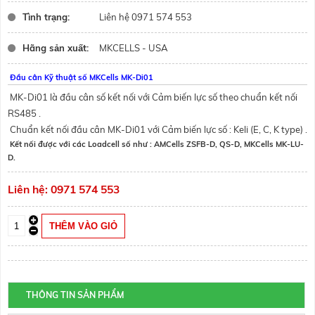
Tình trạng:
Liên hệ 0971 574 553
Hãng sản xuất:
MKCELLS - USA
Đầu cân Kỹ thuật số MKCells MK-Di01
MK-Di01 là đầu cân số kết nối với
Cảm biến lực số
theo chuẩn kết nối
RS485 .
Chuẩn kết nối đầu cân MK-Di01 với Cảm biến lực số :
Keli
(E, C, K type) .
Kết nối được với các
Loadcell số
như : AMCells
ZSFB-D
,
QS-D
, MKCells
MK-LU-
D
.
Liên hệ: 0971 574 553
THÔNG TIN SẢN PHẨM