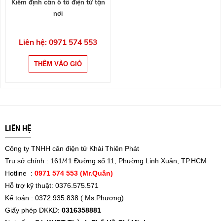
Kiểm định cân ô tô điện tử tận
nơi
Liên hệ: 0971 574 553
LIÊN HỆ
Công ty TNHH cân điện tử Khải Thiên Phát
Trụ sở chính : 161/41 Đường số 11, Phường Linh Xuân, TP.HCM
Hotline :
0971 574 553 (Mr.Quân)
Hỗ trợ kỹ thuật: 0376.575.571
Kế toán : 0372.935.838 ( Ms.Phượng)
Giấy phép DKKD:
0316358881