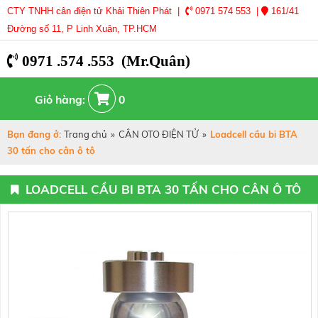
CTY TNHH cân điện tử Khải Thiên Phát |
0971 574 553 |
161/41
Đường số 11, P Linh Xuân, TP.HCM
0971 .574 .553 (Mr.Quân)
Giỏ hàng:
0
Bạn đang ở:
Trang chủ
»
CÂN OTO ĐIỆN TỬ
»
Loadcell cầu bi BTA
30 tấn cho cân ô tô
LOADCELL CẦU BI BTA 30 TẤN CHO CÂN Ô TÔ